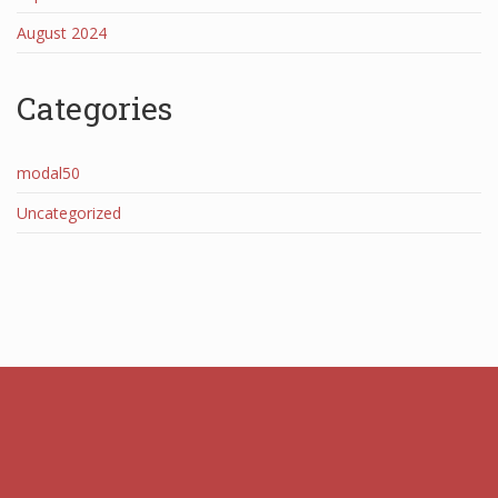
August 2024
Categories
modal50
Uncategorized