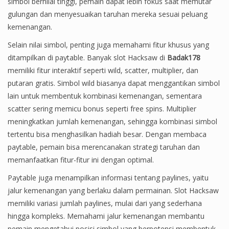
simbol bernilai tinggi, pemain dapat lebih fokus saat memutar
gulungan dan menyesuaikan taruhan mereka sesuai peluang
kemenangan.
Selain nilai simbol, penting juga memahami fitur khusus yang
ditampilkan di paytable. Banyak slot Hacksaw di
Badak178
memiliki fitur interaktif seperti wild, scatter, multiplier, dan
putaran gratis. Simbol wild biasanya dapat menggantikan simbol
lain untuk membentuk kombinasi kemenangan, sementara
scatter sering memicu bonus seperti free spins. Multiplier
meningkatkan jumlah kemenangan, sehingga kombinasi simbol
tertentu bisa menghasilkan hadiah besar. Dengan membaca
paytable, pemain bisa merencanakan strategi taruhan dan
memanfaatkan fitur-fitur ini dengan optimal.
Paytable juga menampilkan informasi tentang paylines, yaitu
jalur kemenangan yang berlaku dalam permainan. Slot Hacksaw
memiliki variasi jumlah paylines, mulai dari yang sederhana
hingga kompleks. Memahami jalur kemenangan membantu
pemain mengetahui posisi simbol yang berpotensi membentuk