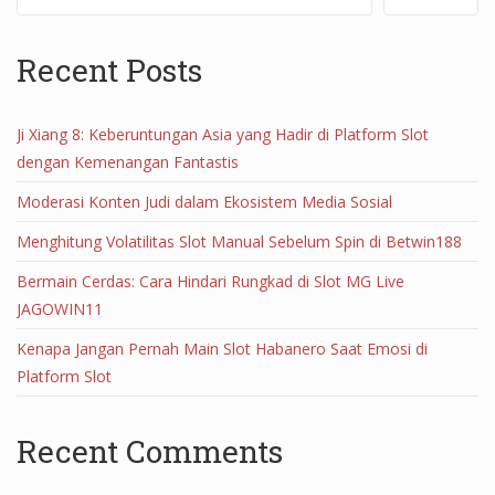
Recent Posts
Ji Xiang 8: Keberuntungan Asia yang Hadir di Platform Slot
dengan Kemenangan Fantastis
Moderasi Konten Judi dalam Ekosistem Media Sosial
Menghitung Volatilitas Slot Manual Sebelum Spin di Betwin188
Bermain Cerdas: Cara Hindari Rungkad di Slot MG Live
JAGOWIN11
Kenapa Jangan Pernah Main Slot Habanero Saat Emosi di
Platform Slot
Recent Comments