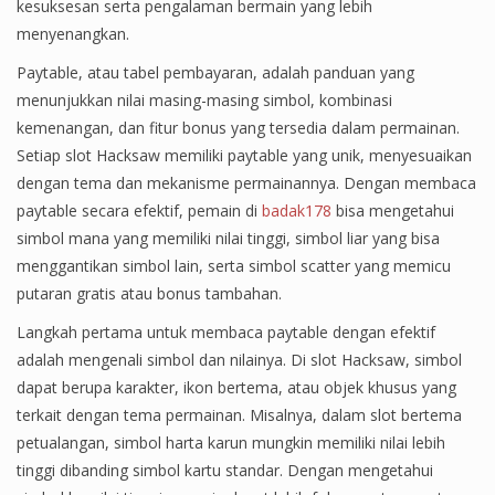
kesuksesan serta pengalaman bermain yang lebih
menyenangkan.
Paytable, atau tabel pembayaran, adalah panduan yang
menunjukkan nilai masing-masing simbol, kombinasi
kemenangan, dan fitur bonus yang tersedia dalam permainan.
Setiap slot Hacksaw memiliki paytable yang unik, menyesuaikan
dengan tema dan mekanisme permainannya. Dengan membaca
paytable secara efektif, pemain di
badak178
bisa mengetahui
simbol mana yang memiliki nilai tinggi, simbol liar yang bisa
menggantikan simbol lain, serta simbol scatter yang memicu
putaran gratis atau bonus tambahan.
Langkah pertama untuk membaca paytable dengan efektif
adalah mengenali simbol dan nilainya. Di slot Hacksaw, simbol
dapat berupa karakter, ikon bertema, atau objek khusus yang
terkait dengan tema permainan. Misalnya, dalam slot bertema
petualangan, simbol harta karun mungkin memiliki nilai lebih
tinggi dibanding simbol kartu standar. Dengan mengetahui