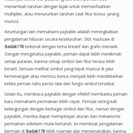
menambah taruhan dengan bijak untuk memanfaatkan
multiplier, atau menurunkan taruhan saat fitur bonus jarang
muncul.
Keuntungan lain memahami paytable adalah meningkatkan
pengalaman hiburan secara keseluruhan. Slot Hacksaw di
Badak178
terkenal dengan tema kreatif dan grafis menarik.
Dengan mengetahui paytable, pemain dapat lebih menikmati
setiap putaran, karena setiap simbol dan fitur terasa lebih
berarti. Sensasi melihat simbol yang tepat muncul di jalur
kemenangan atau memicu bonus menjadi lebih mendebarkan
ketika pemain tahu persis nilai dan fungsi simbol tersebut.
Selain itu, membaca paytable dengan efektif membantu pemain
baru memahami permainan lebih cepat. Pemula sering kali
kebingungan dengan berbagai simbol dan fitur, namun dengan
paytable, mereka dapat mempelajari aturan dan mekanisme
permainan sebelum mulai bertaruh. Ini membuat pengalaman
bermain di
Badak178
lebih nyaman dan menyenangkan, karena