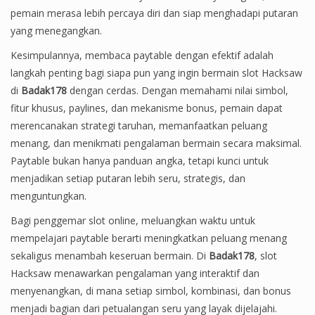
pemain merasa lebih percaya diri dan siap menghadapi putaran
yang menegangkan.
Kesimpulannya, membaca paytable dengan efektif adalah
langkah penting bagi siapa pun yang ingin bermain slot Hacksaw
di
Badak178
dengan cerdas. Dengan memahami nilai simbol,
fitur khusus, paylines, dan mekanisme bonus, pemain dapat
merencanakan strategi taruhan, memanfaatkan peluang
menang, dan menikmati pengalaman bermain secara maksimal.
Paytable bukan hanya panduan angka, tetapi kunci untuk
menjadikan setiap putaran lebih seru, strategis, dan
menguntungkan.
Bagi penggemar slot online, meluangkan waktu untuk
mempelajari paytable berarti meningkatkan peluang menang
sekaligus menambah keseruan bermain. Di
Badak178
, slot
Hacksaw menawarkan pengalaman yang interaktif dan
menyenangkan, di mana setiap simbol, kombinasi, dan bonus
menjadi bagian dari petualangan seru yang layak dijelajahi.