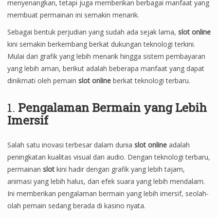
menyenangkan, tetapi juga memberikan berbagai manfaat yang
membuat permainan ini semakin menarik.
Sebagai bentuk perjudian yang sudah ada sejak lama,
slot online
kini semakin berkembang berkat dukungan teknologi terkini.
Mulai dari grafik yang lebih menarik hingga sistem pembayaran
yang lebih aman, berikut adalah beberapa manfaat yang dapat
dinikmati oleh pemain
slot online
berkat teknologi terbaru.
1.
Pengalaman Bermain yang Lebih
Imersif
Salah satu inovasi terbesar dalam dunia
slot online
adalah
peningkatan kualitas visual dan audio. Dengan teknologi terbaru,
permainan
slot
kini hadir dengan grafik yang lebih tajam,
animasi yang lebih halus, dan efek suara yang lebih mendalam.
Ini memberikan pengalaman bermain yang lebih imersif, seolah-
olah pemain sedang berada di kasino nyata.