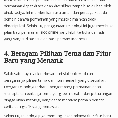
permainan dapat dilacak dan diverifikasi tanpa bisa diubah oleh
pihak ketiga. Ini memberikan rasa aman dan percaya kepada
pemain bahwa permainan yang mereka mainkan tidak
dimanipulasi. Selain itu, penggunaan teknologi ini juga membuka
jalan bagi permainan
slot online
yang lebih terbuka dan adil,
yang sangat dihargai oleh para pemain Indonesia.
4.
Beragam Pilihan Tema dan Fitur
Baru yang Menarik
Salah satu daya tarik terbesar dari
slot online
adalah
beragamnya pilihan tema dan fitur menarik yang disediakan.
Dengan teknologi terbaru, pengembang permainan dapat
menciptakan berbagai tema yang lebih kreatif, dari petualangan
hingga kisah mitologi, yang dapat memikat pemain dengan
cerita dan grafik yang menawan.
Selain itu, teknologi juga memungkinkan adanya fitur-fitur baru