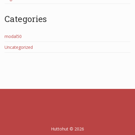
Categories
modal50
Uncategorized
Huttohut © 2026