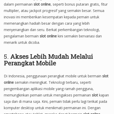
dalam permainan
slot online
, seperti bonus putaran gratis, fitur
multiplier, atau jackpot progresif yang semakin besar. Semua
inovasi ini memberikan kesempatan kepada pemain untuk
memenangkan hadiah besar dengan cara yang lebih
menyenangkan dan seru. Berkat perkembangan teknologi,
pengalaman bermain
slot online
kini semakin bervariasi dan
menarik untuk dicoba.
5.
Akses Lebih Mudah Melalui
Perangkat Mobile
Di Indonesia, penggunaan perangkat mobile untuk bermain
slot
online
semakin meningkat. Teknologi terbaru, seperti
pengembangan aplikasi mobile yang ramah pengguna,
memungkinkan pemain untuk mengakses permainan
slot
kapan
saja dan di mana saja. Kini, pemain tidak perlu lagi terikat pada
komputer desktop untuk menikmati permainan ini. Dengan