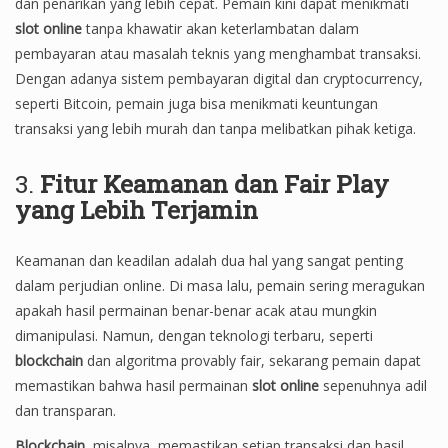
dan penarikan yang lebih cepat. Pemain kini dapat menikmati
slot online
tanpa khawatir akan keterlambatan dalam
pembayaran atau masalah teknis yang menghambat transaksi.
Dengan adanya sistem pembayaran digital dan cryptocurrency,
seperti Bitcoin, pemain juga bisa menikmati keuntungan
transaksi yang lebih murah dan tanpa melibatkan pihak ketiga.
3.
Fitur Keamanan dan Fair Play
yang Lebih Terjamin
Keamanan dan keadilan adalah dua hal yang sangat penting
dalam perjudian online. Di masa lalu, pemain sering meragukan
apakah hasil permainan benar-benar acak atau mungkin
dimanipulasi. Namun, dengan teknologi terbaru, seperti
blockchain
dan algoritma provably fair, sekarang pemain dapat
memastikan bahwa hasil permainan
slot online
sepenuhnya adil
dan transparan.
Blockchain
, misalnya, memastikan setiap transaksi dan hasil