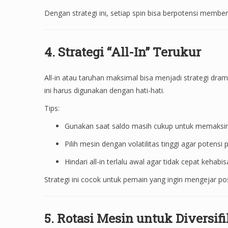
Dengan strategi ini, setiap spin bisa berpotensi member
4. Strategi “All-In” Terukur
All-in atau taruhan maksimal bisa menjadi strategi dra
ini harus digunakan dengan hati-hati.
Tips:
Gunakan saat saldo masih cukup untuk memaksi
Pilih mesin dengan volatilitas tinggi agar potensi
Hindari all-in terlalu awal agar tidak cepat kehabi
Strategi ini cocok untuk pemain yang ingin mengejar pos
5. Rotasi Mesin untuk Diversif