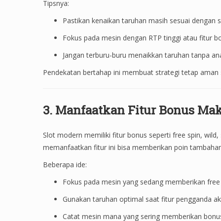
Tipsnya:
Pastikan kenaikan taruhan masih sesuai dengan 
Fokus pada mesin dengan RTP tinggi atau fitur bo
Jangan terburu-buru menaikkan taruhan tanpa ana
Pendekatan bertahap ini membuat strategi tetap aman
3. Manfaatkan Fitur Bonus Ma
Slot modern memiliki fitur bonus seperti free spin, wild
memanfaatkan fitur ini bisa memberikan poin tambahan 
Beberapa ide:
Fokus pada mesin yang sedang memberikan free 
Gunakan taruhan optimal saat fitur pengganda akt
Catat mesin mana yang sering memberikan bonus 