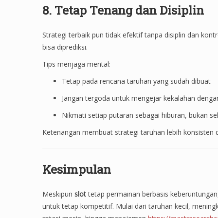
8. Tetap Tenang dan Disiplin
Strategi terbaik pun tidak efektif tanpa disiplin dan kon
bisa diprediksi.
Tips menjaga mental:
Tetap pada rencana taruhan yang sudah dibuat
Jangan tergoda untuk mengejar kekalahan dengan
Nikmati setiap putaran sebagai hiburan, bukan s
Ketenangan membuat strategi taruhan lebih konsisten d
Kesimpulan
Meskipun
slot
tetap permainan berbasis keberuntungan
untuk tetap kompetitif. Mulai dari taruhan kecil, meni