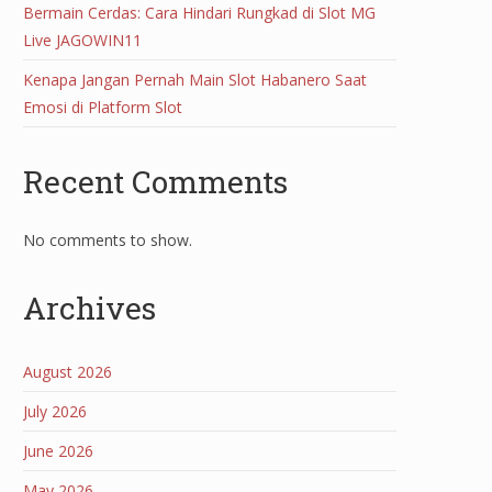
Bermain Cerdas: Cara Hindari Rungkad di Slot MG
Live JAGOWIN11
Kenapa Jangan Pernah Main Slot Habanero Saat
Emosi di Platform Slot
Recent Comments
No comments to show.
Archives
August 2026
July 2026
June 2026
May 2026