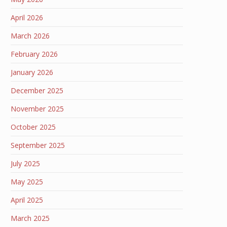
April 2026
March 2026
February 2026
January 2026
December 2025
November 2025
October 2025
September 2025
July 2025
May 2025
April 2025
March 2025