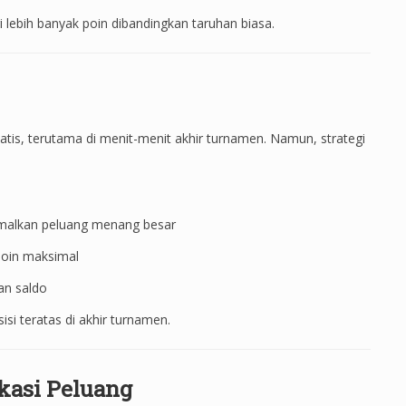
i lebih banyak poin dibandingkan taruhan biasa.
matis, terutama di menit-menit akhir turnamen. Namun, strategi
malkan peluang menang besar
 poin maksimal
san saldo
isi teratas di akhir turnamen.
ikasi Peluang