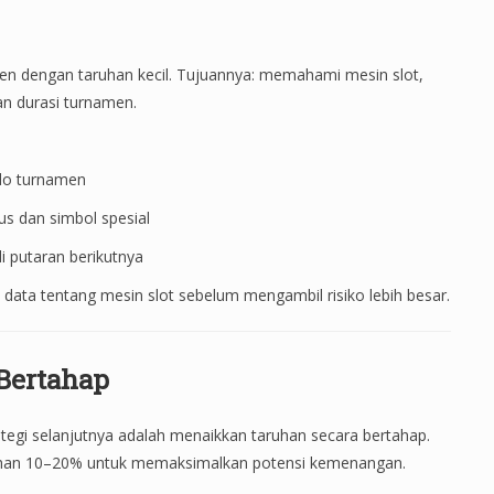
en dengan taruhan kecil. Tujuannya: memahami mesin slot,
n durasi turnamen.
ldo turnamen
s dan simbol spesial
 putaran berikutnya
ta tentang mesin slot sebelum mengambil risiko lebih besar.
Bertahap
tegi selanjutnya adalah menaikkan taruhan secara bertahap.
ruhan 10–20% untuk memaksimalkan potensi kemenangan.