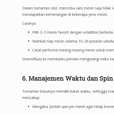
Dalam turnamen slot, mencoba satu mesin saja tidak se
mendapatkan kemenangan di beberapa jenis mesin.
Caranya:
Pilih 2–3 mesin favorit dengan volatilitas berbeda
Mainkan tiap mesin selama 10–20 putaran sebel
Catat performa masing-masing mesin untuk memut
Diversifikasi ini membantu pemain mengurangi risiko ka
6. Manajemen Waktu dan Spin
Turnamen biasanya memiliki batas waktu, sehingga man
mencakup:
Mengatur jumlah spin per menit agar tetap konsi